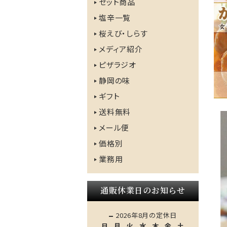
セット商品
塩辛一覧
桜えび・しらす
メディア紹介
ピザラジオ
静岡の味
ギフト
送料無料
メール便
価格別
業務用
通販休業日のお知らせ
2026年8月の定休日
日
月
火
水
木
金
土