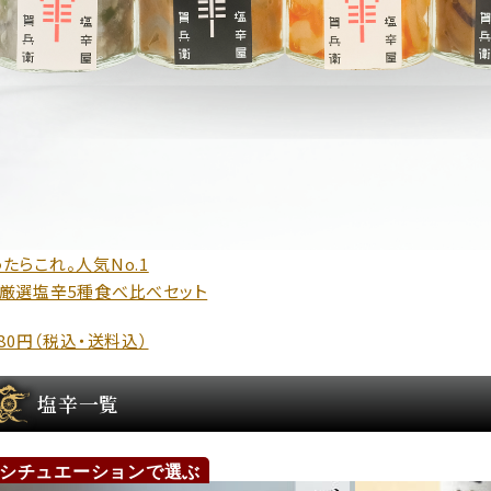
たらこれ。人気No.1
・厳選塩辛5種食べ比べセット
980円（税込・送料込）
塩辛一覧
シチュエーションで選ぶ