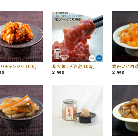
りチャンジャ 100g
紫火まぐろ酒盗 100g
雲丹いか白造り
90
¥ 990
¥ 990