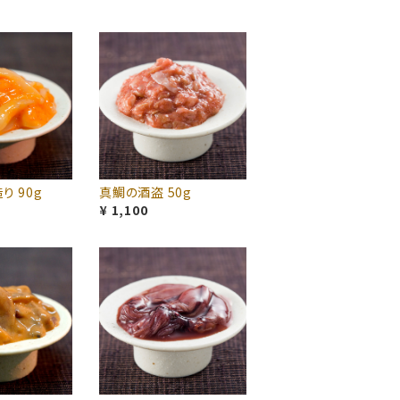
 90g
真鯛の酒盗 50g
¥ 1,100