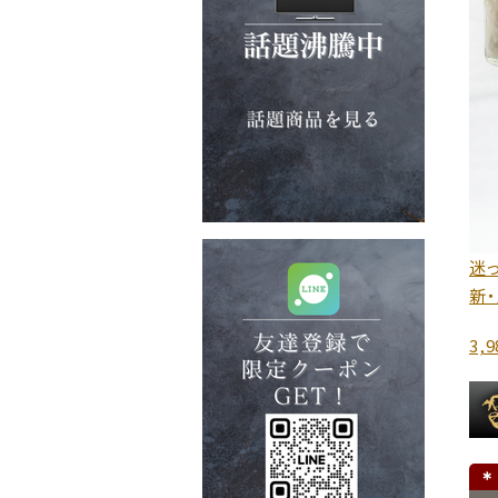
迷っ
新
3,
＊