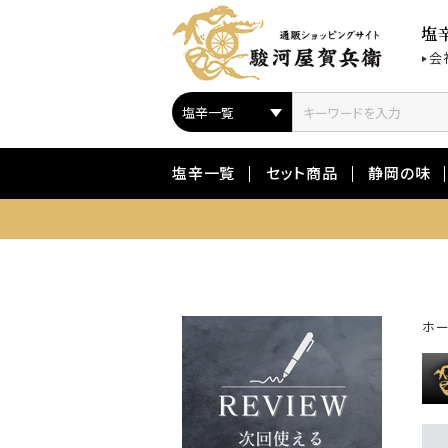
塩
会
塩辛一覧
セット商品
静岡の味
ホ