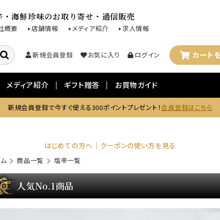
辛・海鮮珍味のお取り寄せ・通信販売
社概要
店舗情報
メディア紹介
求人情報
カート
新規会員登録
お気に入り
ログイン
メディア紹介
ギフト贈答
お買物ガイド
新規会員登録で今すぐ使える300ポイントプレゼント！
会員登録はこちら
はじめての方へ｜クーポンの使い方を見る
ーム
商品一覧
塩辛一覧
人気No.1商品