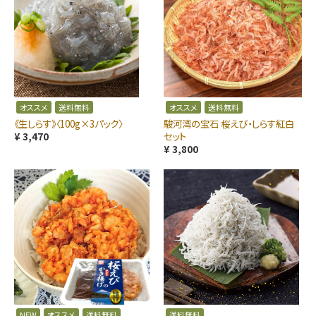
オススメ
送料無料
オススメ
送料無料
《生しらす》〈100g×3パック〉
駿河湾の宝石 桜えび・しらす紅白
¥ 3,470
セット
¥ 3,800
NEW
オススメ
送料無料
送料無料