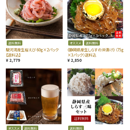
送料無料
オススメ
送料無料
駿河湾産生桜えび 60g×2パック
《静岡県産生しらすの沖漬け》 〈75g
【送料込】
×3パック〉送料込
¥ 2,779
¥ 2,850
オススメ
送料無料
送料無料