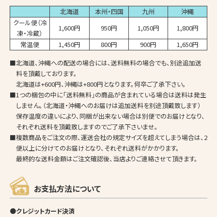
北海道
本州・四国
九州
沖縄
クール便（冷
1,600円
950円
1,050円
1,800円
凍・冷蔵）
常温便
1,450円
800円
900円
1,650円
■北海道、沖縄への配送の場合には、送料無料の場合でも、別途追加送
料を頂戴しております。
北海道は+600円、沖縄は+800円となります。何卒ご了承下さい。
■1つの梱包の中に「送料無料」の商品が含まれている場合は送料は発生
しません。（北海道・沖縄へのお届けは追加送料を別途頂戴致します）
保存温度の違いにより、同梱が出来ない場合は別便でのお届けとなり、
それぞれ送料を頂戴致しますのでご了承下さいませ。
■複数商品をご注文の際、運送会社の規定サイズを超えてしまう場合は、2
便以上に分けてのお届けとなり、それぞれ送料がかかります。
最終的な送料金額はご注文確認後、当店よりご連絡させて頂きます。
お支払方法について
●クレジットカード決済