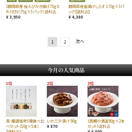
《静岡県産 桜えびかき揚げ75gた
静岡県産釜揚げしらす 170g×3パ
れ付き》〈75g×5パック〉送料込
ック【送料込】
¥ 3,950
¥ 4,380
次へ
1
2
今月の人気商品
1位
2位
3位
真・厳選塩辛5種食べ比
いか三升漬け 90g
《真鯛の酒盗90g×2本
べセット（50g×5本）
¥ 870
セット》送料込
【送料込】
¥ 4,800