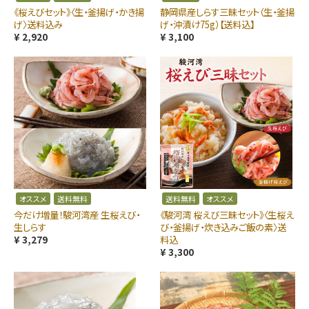
《桜えびセット》〈生・釜揚げ・かき揚
静岡県産しらす三昧セット（生・釜揚
げ〉送料込み
げ・沖漬け75g）【送料込】
¥ 2,920
¥ 3,100
オススメ
送料無料
送料無料
オススメ
今だけ増量！駿河湾産 生桜えび・
《駿河湾 桜えび三昧セット》〈生桜え
生しらす
び・釜揚げ・炊き込みご飯の素〉送
¥ 3,279
料込
¥ 3,300