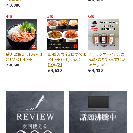
¥ 3,980
4位
5位
6位
駿河湾桜えびしらす味
真・贅沢塩辛5種食べ比
ピザラジオーイシごは
わい尽くしセット
べセット（50g×5本）
ん編・ほたて・本ずわい・
¥ 4,680
【送料込】
ほたるいか
¥ 4,680
¥ 4,480