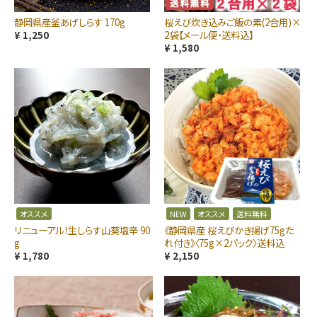
静岡県産釜あげしらす 170g
桜えび炊き込みご飯の素(2合用)×
¥ 1,250
2袋【メール便・送料込】
¥ 1,580
オススメ
NEW
オススメ
送料無料
リニューアル！生しらす山葵塩辛 90
《静岡県産 桜えびかき揚げ75gた
g
れ付き》〈75g×2パック〉送料込
¥ 1,780
¥ 2,150