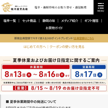
塩辛・海鮮珍味のお取り寄せ・通信販売
MENU
塩辛一覧
セット商品
静岡の味
メディア紹介
ギフト贈答
お買物ガイド
新規会員登録で今すぐ使える300ポイントプレゼント！
会員登録はこちら
はじめての方へ｜クーポンの使い方を見る
■ 夏季休業期間中の発送について
8月9日までのご注文分が最終受付となります。