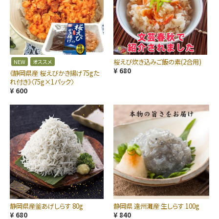
桜えび炊き込みご飯の素(2合用)
NEW
オススメ
¥ 680
《静岡県産 桜えびかき揚げ75gた
れ付き》〈75g×1パック〉
¥ 600
静岡県産釜あげしらす 80g
静岡県 遠州灘産 生しらす 100g
¥ 680
¥ 840