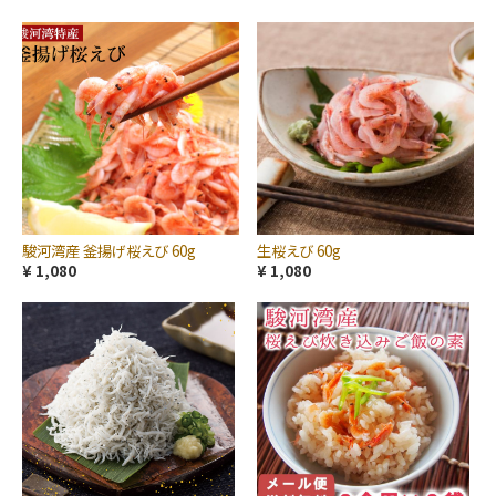
駿河湾産 釜揚げ桜えび 60g
生桜えび 60g
¥ 1,080
¥ 1,080