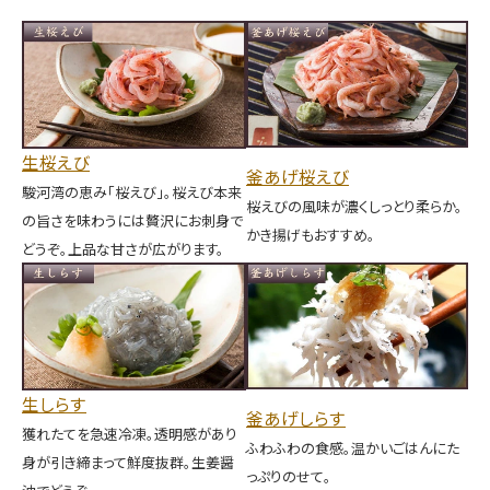
生桜えび
釜あげ桜えび
駿河湾の恵み「桜えび」。桜えび本来
桜えびの風味が濃くしっとり柔らか。
の旨さを味わうには贅沢にお刺身で
かき揚げもおすすめ。
どうぞ。上品な甘さが広がります。
生しらす
釜あげしらす
獲れたてを急速冷凍。透明感があり
ふわふわの食感。温かいごはんにた
身が引き締まって鮮度抜群。生姜醤
っぷりのせて。