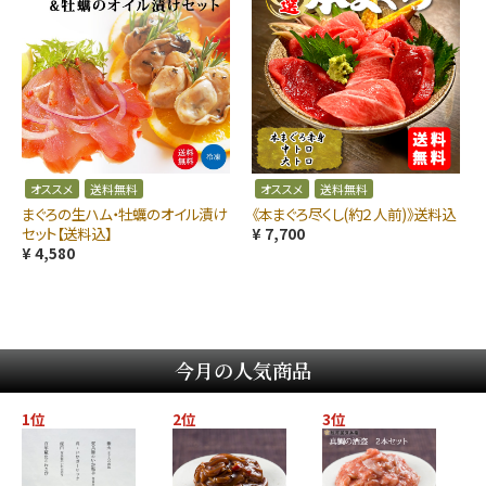
オススメ
送料無料
オススメ
送料無料
まぐろの生ハム・牡蠣のオイル漬け
《本まぐろ尽くし(約２人前)》送料込
セット【送料込】
¥ 7,700
¥ 4,580
今月の人気商品
1位
2位
3位