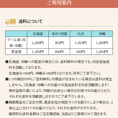
ご利用案内
送料について
北海道
本州・四国
九州
沖縄
クール便（冷
1,600円
950円
1,050円
1,800円
凍・冷蔵）
常温便
1,450円
800円
900円
1,650円
■北海道、沖縄への配送の場合には、送料無料の場合でも、別途追加送
料を頂戴しております。
北海道は+600円、沖縄は+800円となります。何卒ご了承下さい。
■1つの梱包の中に「送料無料」の商品が含まれている場合は送料は発生
しません。（北海道・沖縄へのお届けは追加送料を別途頂戴致します）
保存温度の違いにより、同梱が出来ない場合は別便でのお届けとなり、
それぞれ送料を頂戴致しますのでご了承下さいませ。
■複数商品をご注文の際、運送会社の規定サイズを超えてしまう場合は、2
便以上に分けてのお届けとなり、それぞれ送料がかかります。
最終的な送料金額はご注文確認後、当店よりご連絡させて頂きます。