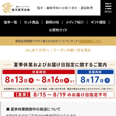
塩辛・海鮮珍味のお取り寄せ・通信販売
MENU
塩辛一覧
セット商品
静岡の味
メディア紹介
ギフト贈答
お買物ガイド
新規会員登録で今すぐ使える300ポイントプレゼント！
会員登録はこちら
はじめての方へ｜クーポンの使い方を見る
■ 夏季休業期間中の発送について
8月9日までのご注文分が最終受付となります。