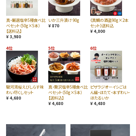
真・厳選塩辛5種食べ比
いか三升漬け 90g
《真鯛の酒盗90g×2本
べセット（50g×5本）
¥ 870
セット》送料込
【送料込】
¥ 4,800
¥ 3,980
4位
5位
6位
駿河湾桜えびしらす味
真・贅沢塩辛5種食べ比
ピザラジオーイシごは
わい尽くしセット
べセット（50g×5本）
ん編・ほたて・本ずわい・
¥ 4,680
【送料込】
ほたるいか
¥ 4,680
¥ 4,480