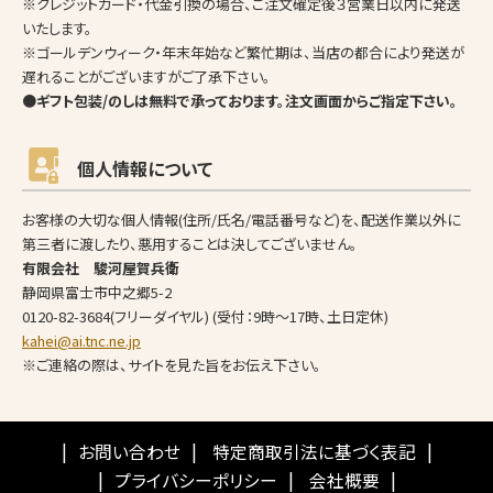
※クレジットカード・代金引換の場合、ご注文確定後３営業日以内に発送
いたします。
※ゴールデンウィーク・年末年始など繁忙期は、当店の都合により発送が
遅れることがございますがご了承下さい。
●ギフト包装/のしは無料で承っております。注文画面からご指定下さい。
個人情報について
お客様の大切な個人情報(住所/氏名/電話番号など)を、配送作業以外に
第三者に渡したり、悪用することは決してございません。
有限会社 駿河屋賀兵衛
静岡県富士市中之郷5-2
0120-82-3684
(フリーダイヤル) (受付：9時～17時、土日定休)
kahei@ai.tnc.ne.jp
※ご連絡の際は、サイトを見た旨をお伝え下さい。
お問い合わせ
特定商取引法に基づく表記
プライバシーポリシー
会社概要