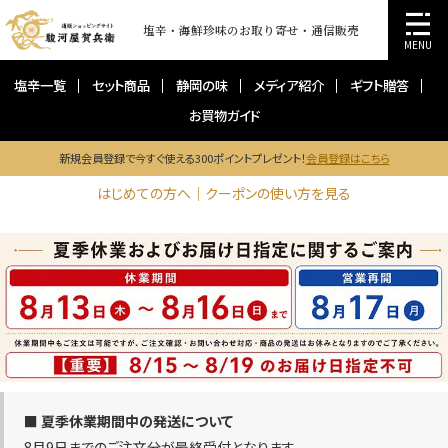
塩辛・海鮮珍味のお取り寄せ・通信販売
MENU
塩辛一覧
セット商品
静岡の味
メディア紹介
ギフト贈答
お買物ガイド
新規会員登録で今すぐ使える300ポイントプレゼント！
会員登録はこちら
はじめての方へ｜クーポンの使い方を見る
■ 夏季休業期間中の発送について
8月9日までのご注文分が最終受付となります。