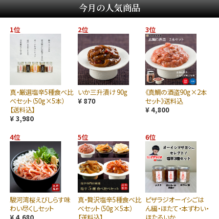
今月の人気商品
1位
2位
3位
真・厳選塩辛5種食べ比
いか三升漬け 90g
《真鯛の酒盗90g×2本
べセット（50g×5本）
¥ 870
セット》送料込
【送料込】
¥ 4,800
¥ 3,980
4位
5位
6位
駿河湾桜えびしらす味
真・贅沢塩辛5種食べ比
ピザラジオーイシごは
わい尽くしセット
べセット（50g×5本）
ん編・ほたて・本ずわい・
¥ 4,680
【送料込】
ほたるいか