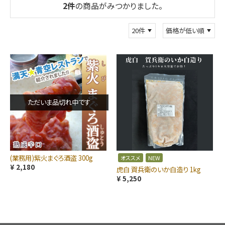
2
件
の商品がみつかりました。
ただいま品切れ中です
(業務用)紫火まぐろ酒盗 300g
オススメ
NEW
¥ 2,180
虎白 賀兵衛のいか白造り 1kg
¥ 5,250