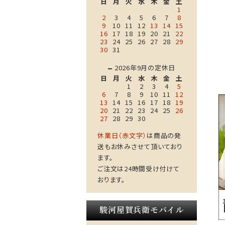
日
月
火
水
木
金
土
1
2
3
4
5
6
7
8
9
10
11
12
13
14
15
16
17
18
19
20
21
22
23
24
25
26
27
28
29
30
31
2026年9月の定休日
日
月
火
水
木
金
土
1
2
3
4
5
6
7
8
9
10
11
12
13
14
15
16
17
18
19
20
21
22
23
24
25
26
27
28
29
30
休業日（赤文字）
は商品の発
送もお休みさせて頂いており
ます。
ご注文は24時間受け付けて
おります。
駿河屋賀兵衛モバイル