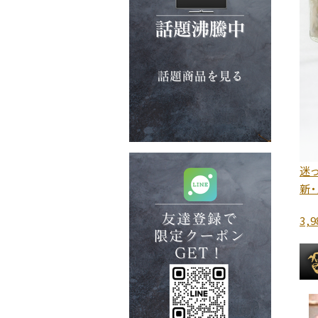
迷っ
新
3,