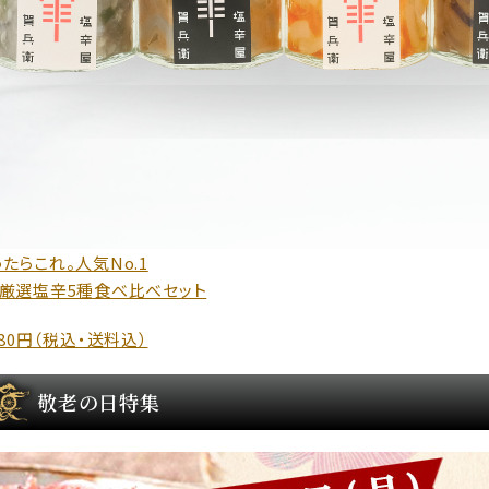
たらこれ。人気No.1
・厳選塩辛5種食べ比べセット
980円（税込・送料込）
敬老の日特集