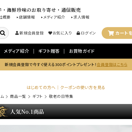
辛・海鮮珍味のお取り寄せ・通信販売
社概要
店舗情報
メディア紹介
求人情報
カート
新規会員登録
お気に入り
ログイン
メディア紹介
ギフト贈答
お買物ガイド
新規会員登録で今すぐ使える300ポイントプレゼント！
会員登録はこちら
はじめての方へ｜クーポンの使い方を見る
ーム
商品一覧
ギフト
敬老の日特集
人気No.1商品