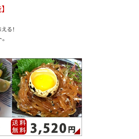
】
」
える！
。