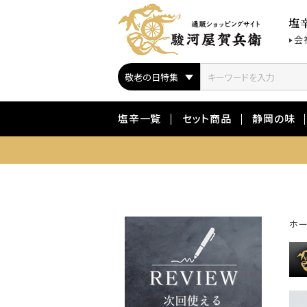
塩
会
塩辛一覧
セット商品
静岡の味
ホ