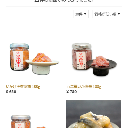
いかげそ響宴譚 100g
百年糀いか塩辛 100g
¥ 680
¥ 780