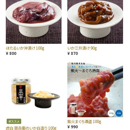
ほたるいか沖漬け 100g
いか三升漬け 90g
¥ 800
¥ 870
紫火まぐろ酒盗 100g
オススメ
¥ 990
虎白 賀兵衛のいか白造り 100g