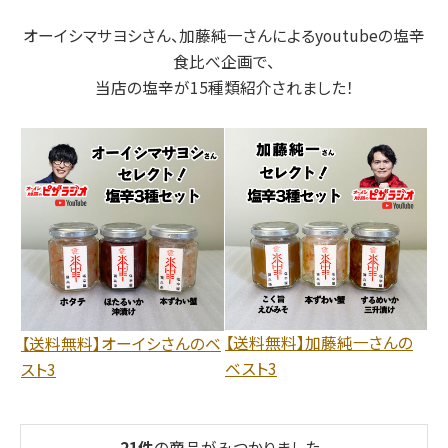
オーイシマサヨシさん、加藤純一さんによるyoutubeの塩辛
食比べ企画で、
当店の塩辛が15種類紹介されました！
【送料無料】加藤純一さんの
【送料無料】オーイシさんのベ
ベスト3
スト3
21
件
の商品がみつかりました。