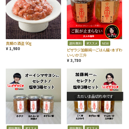
真鯛の酒盗 90g
送料無料
オススメ
NEW
¥ 1,980
ピザラジ加藤純一ごはん編・本ずわ
い・いか三升
¥ 3,780
ただいま品切れ中です
送料無料
オススメ
送料無料
オススメ