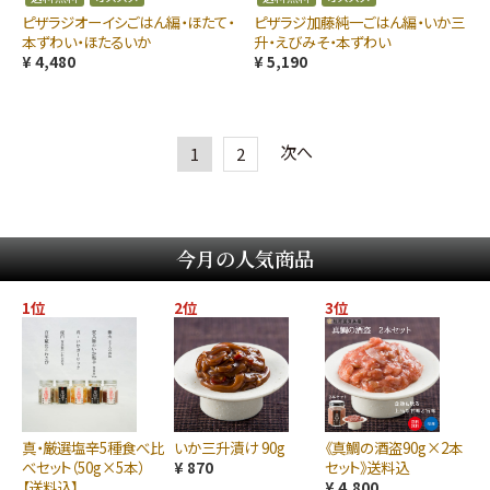
ピザラジオーイシごはん編・ほたて・
ピザラジ加藤純一ごはん編・いか三
本ずわい・ほたるいか
升・えびみそ・本ずわい
¥ 4,480
¥ 5,190
次へ
1
2
今月の人気商品
1位
2位
3位
真・厳選塩辛5種食べ比
いか三升漬け 90g
《真鯛の酒盗90g×2本
べセット（50g×5本）
¥ 870
セット》送料込
【送料込】
¥ 4,800