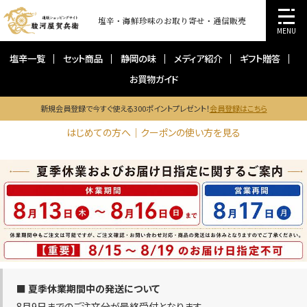
塩辛・海鮮珍味のお取り寄せ・通信販売
MENU
塩辛一覧
セット商品
静岡の味
メディア紹介
ギフト贈答
お買物ガイド
新規会員登録で今すぐ使える300ポイントプレゼント！
会員登録はこちら
はじめての方へ｜クーポンの使い方を見る
■ 夏季休業期間中の発送について
8月9日までのご注文分が最終受付となります。