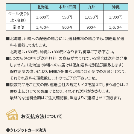
北海道
本州・四国
九州
沖縄
クール便（冷
1,600円
950円
1,050円
1,800円
凍・冷蔵）
常温便
1,450円
800円
900円
1,650円
■北海道、沖縄への配送の場合には、送料無料の場合でも、別途追加送
料を頂戴しております。
北海道は+600円、沖縄は+800円となります。何卒ご了承下さい。
■1つの梱包の中に「送料無料」の商品が含まれている場合は送料は発生
しません。（北海道・沖縄へのお届けは追加送料を別途頂戴致します）
保存温度の違いにより、同梱が出来ない場合は別便でのお届けとなり、
それぞれ送料を頂戴致しますのでご了承下さいませ。
■複数商品をご注文の際、運送会社の規定サイズを超えてしまう場合は、2
便以上に分けてのお届けとなり、それぞれ送料がかかります。
最終的な送料金額はご注文確認後、当店よりご連絡させて頂きます。
お支払方法について
●クレジットカード決済