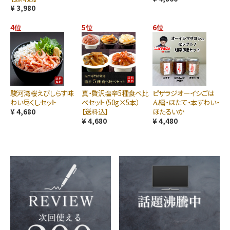
¥ 3,980
4位
5位
6位
駿河湾桜えびしらす味
真・贅沢塩辛5種食べ比
ピザラジオーイシごは
わい尽くしセット
べセット（50g×5本）
ん編・ほたて・本ずわい・
¥ 4,680
【送料込】
ほたるいか
¥ 4,680
¥ 4,480