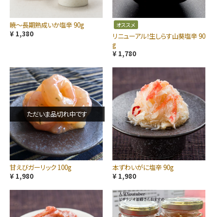
暁～長期熟成いか塩辛 90g
オススメ
¥ 1,380
リニューアル！生しらす山葵塩辛 90
g
¥ 1,780
ただいま品切れ中です
甘えびガーリック 100g
本ずわいがに塩辛 90g
¥ 1,980
¥ 1,980