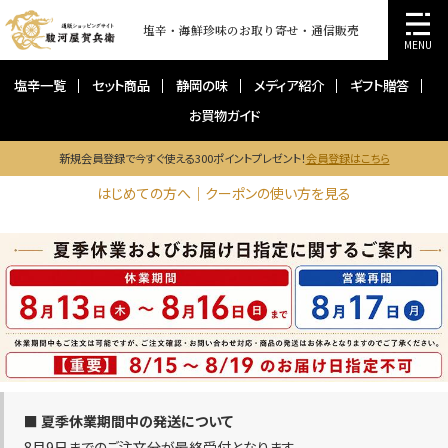
塩辛・海鮮珍味のお取り寄せ・通信販売
MENU
塩辛一覧
セット商品
静岡の味
メディア紹介
ギフト贈答
お買物ガイド
新規会員登録で今すぐ使える300ポイントプレゼント！
会員登録はこちら
はじめての方へ｜クーポンの使い方を見る
■ 夏季休業期間中の発送について
8月9日までのご注文分が最終受付となります。