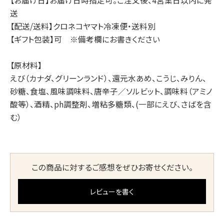
【お届け日】お届け日時指定可。ご注文後、4営業日以内に発
送
【配送/送料】クロネコヤマト冷凍便・送料別
【ギフト包装】可 ※備考欄にお書きください
【原材料】
えび（カナダ、グリーンランド）、還元水あめ、こうじ、みりん、
砂糖、食塩、風味調味料、唐辛子／ソルビット、調味料（アミノ
酸等）、酒精、ph調整剤、増粘多糖類、(一部にえび、さばを含
む）
この商品に対するご感想をぜひお寄せください。
レビューを書く