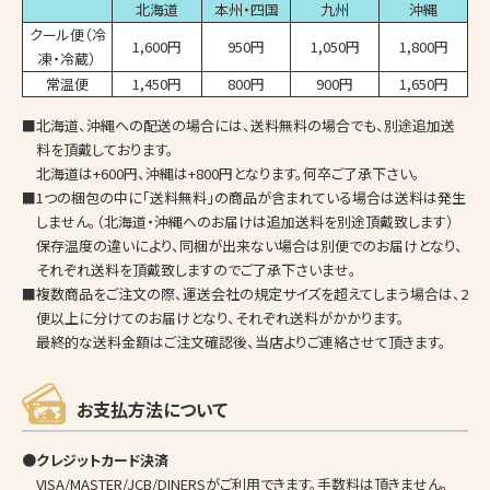
北海道
本州・四国
九州
沖縄
クール便（冷
1,600円
950円
1,050円
1,800円
凍・冷蔵）
常温便
1,450円
800円
900円
1,650円
■北海道、沖縄への配送の場合には、送料無料の場合でも、別途追加送
料を頂戴しております。
北海道は+600円、沖縄は+800円となります。何卒ご了承下さい。
■1つの梱包の中に「送料無料」の商品が含まれている場合は送料は発生
しません。（北海道・沖縄へのお届けは追加送料を別途頂戴致します）
保存温度の違いにより、同梱が出来ない場合は別便でのお届けとなり、
それぞれ送料を頂戴致しますのでご了承下さいませ。
■複数商品をご注文の際、運送会社の規定サイズを超えてしまう場合は、2
便以上に分けてのお届けとなり、それぞれ送料がかかります。
最終的な送料金額はご注文確認後、当店よりご連絡させて頂きます。
お支払方法について
●クレジットカード決済
VISA/MASTER/JCB/DINERSがご利用できます。手数料は頂きません。