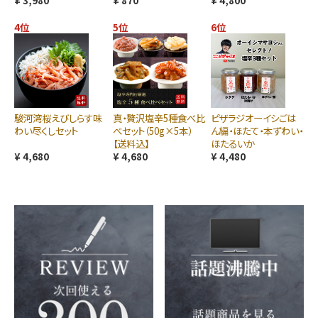
¥ 3,980
¥ 870
¥ 4,800
4位
5位
6位
駿河湾桜えびしらす味
真・贅沢塩辛5種食べ比
ピザラジオーイシごは
わい尽くしセット
べセット（50g×5本）
ん編・ほたて・本ずわい・
【送料込】
ほたるいか
¥ 4,680
¥ 4,680
¥ 4,480