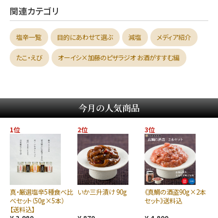
関連カテゴリ
塩辛一覧
目的にあわせて選ぶ
減塩
メディア紹介
たこ・えび
オーイシ×加藤のピザラジオ お酒がすすむ編
今月の人気商品
1位
2位
3位
真・厳選塩辛5種食べ比
いか三升漬け 90g
《真鯛の酒盗90g×2本
べセット（50g×5本）
セット》送料込
【送料込】