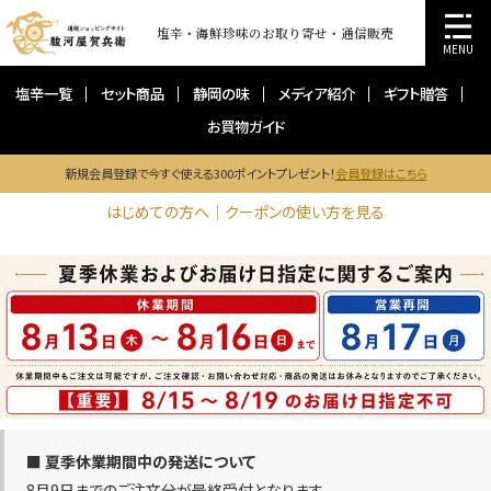
塩辛・海鮮珍味のお取り寄せ・通信販売
MENU
塩辛一覧
セット商品
静岡の味
メディア紹介
ギフト贈答
お買物ガイド
新規会員登録で今すぐ使える300ポイントプレゼント！
会員登録はこちら
はじめての方へ｜クーポンの使い方を見る
■ 夏季休業期間中の発送について
8月9日までのご注文分が最終受付となります。