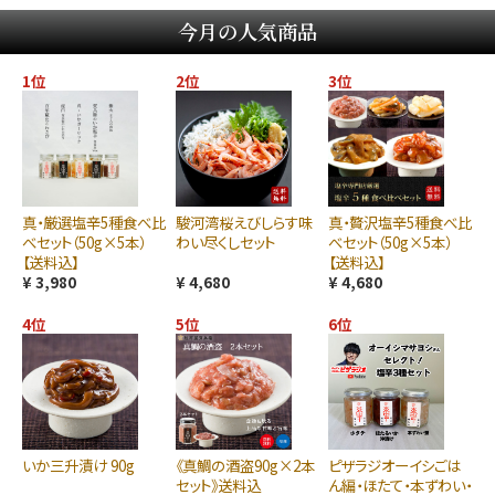
今月の人気商品
1位
2位
3位
真・厳選塩辛5種食べ比
駿河湾桜えびしらす味
真・贅沢塩辛5種食べ比
べセット（50g×5本）
わい尽くしセット
べセット（50g×5本）
【送料込】
【送料込】
¥ 3,980
¥ 4,680
¥ 4,680
4位
5位
6位
いか三升漬け 90g
《真鯛の酒盗90g×2本
ピザラジオーイシごは
セット》送料込
ん編・ほたて・本ずわい・