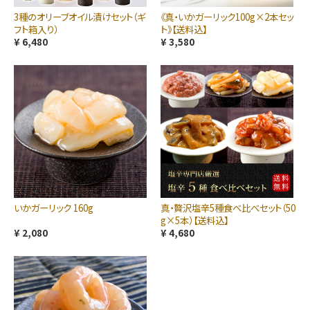
3種のオリーブオイル漬けセット（ギ
《真・いかガーリック100g×2本セッ
フト箱入り）
ト》【送料込】
¥ 6,480
¥ 3,580
いかガーリック 160g
真・贅沢塩辛5種食べ比べセット（50
g×5本）【送料込】
¥ 2,080
¥ 4,680