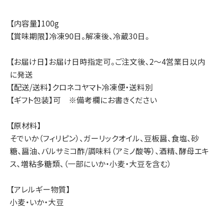
【内容量】100g
【賞味期限】冷凍90日。解凍後、冷蔵30日。
【お届け日】お届け日時指定可。ご注文後、2～4営業日以内
に発送
【配送/送料】クロネコヤマト冷凍便・送料別
【ギフト包装】可 ※備考欄にお書きください
【原材料】
そでいか（フィリピン）、ガーリックオイル、豆板醤、食塩、砂
糖、醤油、バルサミコ酢/調味料（アミノ酸等）、酒精、酵母エキ
ス、増粘多糖類、（一部にいか・小麦・大豆を含む）
【アレルギー物質】
小麦・いか・大豆