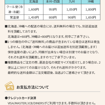
北海道
本州・四国
九州
沖縄
クール便（冷
1,600円
950円
1,050円
1,800円
凍・冷蔵）
常温便
1,450円
800円
900円
1,650円
■北海道、沖縄への配送の場合には、送料無料の場合でも、別途追加送
料を頂戴しております。
北海道は+600円、沖縄は+800円となります。何卒ご了承下さい。
■1つの梱包の中に「送料無料」の商品が含まれている場合は送料は発生
しません。（北海道・沖縄へのお届けは追加送料を別途頂戴致します）
保存温度の違いにより、同梱が出来ない場合は別便でのお届けとなり、
それぞれ送料を頂戴致しますのでご了承下さいませ。
■複数商品をご注文の際、運送会社の規定サイズを超えてしまう場合は、2
便以上に分けてのお届けとなり、それぞれ送料がかかります。
最終的な送料金額はご注文確認後、当店よりご連絡させて頂きます。
お支払方法について
●クレジットカード決済
VISA/MASTER/JCB/DINERSがご利用できます。手数料は頂きません。