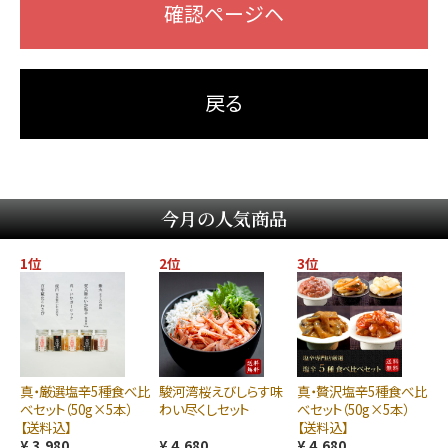
確認ページヘ
戻る
今月の人気商品
1位
2位
3位
真・厳選塩辛5種食べ比
駿河湾桜えびしらす味
真・贅沢塩辛5種食べ比
べセット（50g×5本）
わい尽くしセット
べセット（50g×5本）
【送料込】
【送料込】
¥ 3,980
¥ 4,680
¥ 4,680