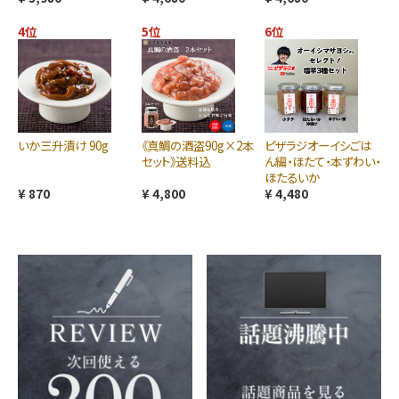
4位
5位
6位
いか三升漬け 90g
《真鯛の酒盗90g×2本
ピザラジオーイシごは
セット》送料込
ん編・ほたて・本ずわい・
ほたるいか
¥ 870
¥ 4,800
¥ 4,480