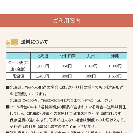
ご利用案内
送料について
北海道
本州・四国
九州
沖縄
クール便（冷
1,600円
950円
1,050円
1,800円
凍・冷蔵）
常温便
1,450円
800円
900円
1,650円
■北海道、沖縄への配送の場合には、送料無料の場合でも、別途追加送
料を頂戴しております。
北海道は+600円、沖縄は+800円となります。何卒ご了承下さい。
■1つの梱包の中に「送料無料」の商品が含まれている場合は送料は発生
しません。（北海道・沖縄へのお届けは追加送料を別途頂戴致します）
保存温度の違いにより、同梱が出来ない場合は別便でのお届けとなり、
それぞれ送料を頂戴致しますのでご了承下さいませ。
■複数商品をご注文の際、運送会社の規定サイズを超えてしまう場合は、2