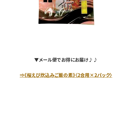
▼メール便でお得にお届け♪♪
⇒《桜えび炊込みご飯の素》〈2合用×2パック〉