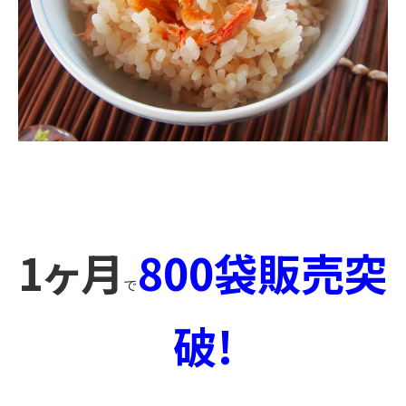
1ヶ月
800袋販売突
で
破!