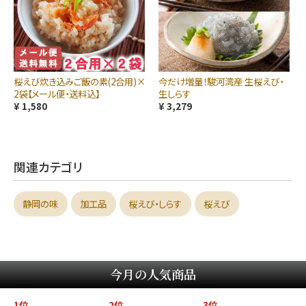
桜えび炊き込みご飯の素(2合用)×
今だけ増量！駿河湾産 生桜えび・
2袋【メール便・送料込】
生しらす
¥ 1,580
¥ 3,279
関連カテゴリ
静岡の味
加工品
桜えび・しらす
桜えび
今月の人気商品
1位
2位
3位