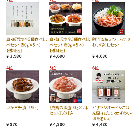
真・厳選塩辛5種食べ比
真・贅沢塩辛5種食べ比
駿河湾桜えびしらす味
べセット（50g×5本）
べセット（50g×5本）
わい尽くしセット
【送料込】
【送料込】
¥ 3,980
¥ 4,680
¥ 4,680
4位
5位
6位
いか三升漬け 90g
《真鯛の酒盗90g×2本
ピザラジオーイシごは
セット》送料込
ん編・ほたて・本ずわい・
ほたるいか
¥ 870
¥ 4,800
¥ 4,480