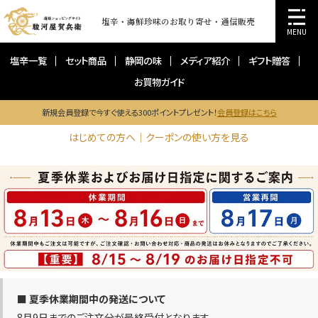
塩辛・海鮮珍味のお取り寄せ・通信販売
MENU
塩辛一覧
セット商品
静岡の味
メディア紹介
ギフト贈答
お買物ガイド
新規会員登録で今すぐ使える300ポイントプレゼント！
会員登録はこちら
はじめての方へ｜クーポンの使い方を見る
■ 夏季休業期間中の発送について
8月9日までのご注文分が最終受付となります。