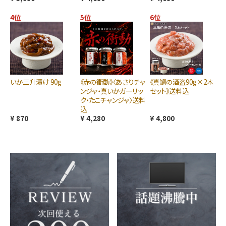
4位
5位
6位
いか三升漬け 90g
《赤の衝動》〈あさりチャ
《真鯛の酒盗90g×2本
ンジャ・真いかガーリッ
セット》送料込
ク・たこチャンジャ〉送料
込
¥ 870
¥ 4,280
¥ 4,800