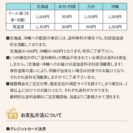
北海道
本州・四国
九州
沖縄
クール便（冷
1,600円
950円
1,050円
1,800円
凍・冷蔵）
常温便
1,450円
800円
900円
1,650円
■北海道、沖縄への配送の場合には、送料無料の場合でも、別途追加送
料を頂戴しております。
北海道は+600円、沖縄は+800円となります。何卒ご了承下さい。
■1つの梱包の中に「送料無料」の商品が含まれている場合は送料は発生
しません。（北海道・沖縄へのお届けは追加送料を別途頂戴致します）
保存温度の違いにより、同梱が出来ない場合は別便でのお届けとなり、
それぞれ送料を頂戴致しますのでご了承下さいませ。
■複数商品をご注文の際、運送会社の規定サイズを超えてしまう場合は、2
便以上に分けてのお届けとなり、それぞれ送料がかかります。
最終的な送料金額はご注文確認後、当店よりご連絡させて頂きます。
お支払方法について
●クレジットカード決済