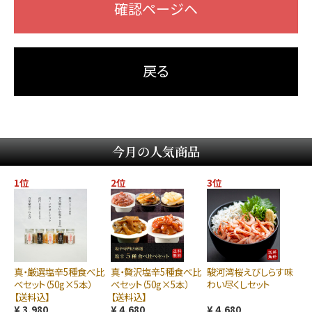
確認ページヘ
戻る
今月の人気商品
1位
2位
3位
真・厳選塩辛5種食べ比
真・贅沢塩辛5種食べ比
駿河湾桜えびしらす味
べセット（50g×5本）
べセット（50g×5本）
わい尽くしセット
【送料込】
【送料込】
¥ 3,980
¥ 4,680
¥ 4,680