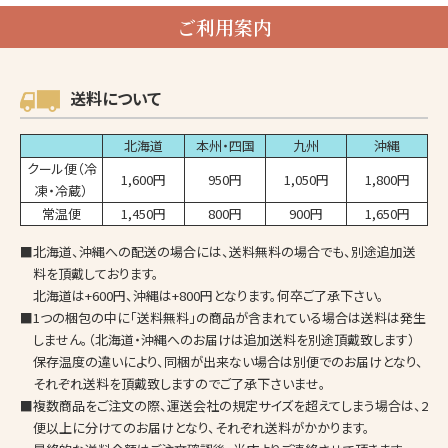
ご利用案内
送料について
北海道
本州・四国
九州
沖縄
クール便（冷
1,600円
950円
1,050円
1,800円
凍・冷蔵）
常温便
1,450円
800円
900円
1,650円
■北海道、沖縄への配送の場合には、送料無料の場合でも、別途追加送
料を頂戴しております。
北海道は+600円、沖縄は+800円となります。何卒ご了承下さい。
■1つの梱包の中に「送料無料」の商品が含まれている場合は送料は発生
しません。（北海道・沖縄へのお届けは追加送料を別途頂戴致します）
保存温度の違いにより、同梱が出来ない場合は別便でのお届けとなり、
それぞれ送料を頂戴致しますのでご了承下さいませ。
■複数商品をご注文の際、運送会社の規定サイズを超えてしまう場合は、2
便以上に分けてのお届けとなり、それぞれ送料がかかります。