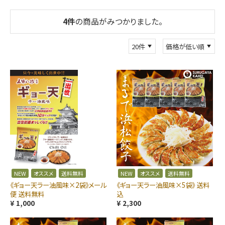
4
件
の商品がみつかりました。
NEW
オススメ
送料無料
NEW
オススメ
送料無料
《ギョー天ラー油風味×2袋》メール
《ギョー天ラー油風味×5袋》 送料
便 送料無料
込
¥ 1,000
¥ 2,300