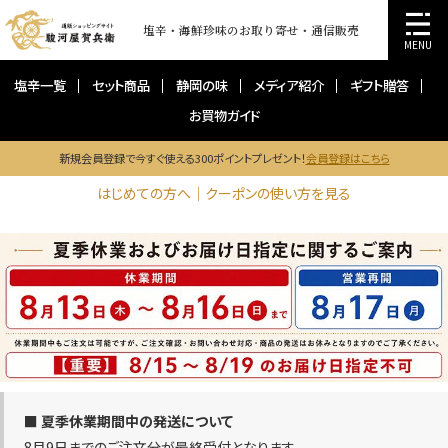
塩辛・海鮮珍味のお取り寄せ・通信販売
MENU
塩辛一覧
セット商品
静岡の味
メディア紹介
ギフト贈答
お買物ガイド
新規会員登録で今すぐ使える300ポイントプレゼント！
会員登録はこちら
はじめての方へ｜クーポンの使い方を見る
■ 夏季休業期間中の発送について
8月9日までのご注文分が最終受付となります。