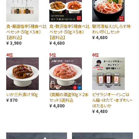
真・厳選塩辛5種食べ比
真・贅沢塩辛5種食べ比
駿河湾桜えびしらす味
べセット（50g×5本）
べセット（50g×5本）
わい尽くしセット
【送料込】
【送料込】
¥ 4,680
¥ 3,980
¥ 4,680
4位
5位
6位
いか三升漬け 90g
《真鯛の酒盗90g×2本
ピザラジオーイシごは
¥ 870
セット》送料込
ん編・ほたて・本ずわい・
¥ 4,800
ほたるいか
¥ 4,480