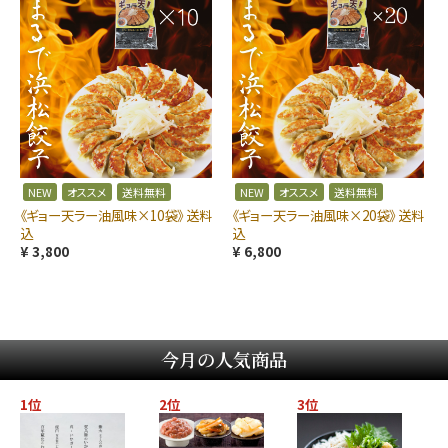
NEW
オススメ
送料無料
NEW
オススメ
送料無料
《ギョー天ラー油風味×10袋》 送料
《ギョー天ラー油風味×20袋》 送料
込
込
¥ 3,800
¥ 6,800
今月の人気商品
1位
2位
3位